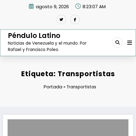
Saltar
agosto 9, 2026
8:23:08 AM
al
contenido
Péndulo Latino
Noticias de Venezuela y el mundo. Por
Rafael y Francisco Poleo.
Etiqueta: Transportistas
Portada
»
Transportistas
Distribución de aceites y cauchos ha llegado a más de 42.000 trans