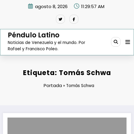
Saltar
agosto 8, 2026
11:29:58 AM
al
contenido
Péndulo Latino
Noticias de Venezuela y el mundo. Por
Rafael y Francisco Poleo.
Etiqueta: Tomás Schwa
Portada
»
Tomás Schwa
Gobierno invierte $582 millones en reactivar Sidor