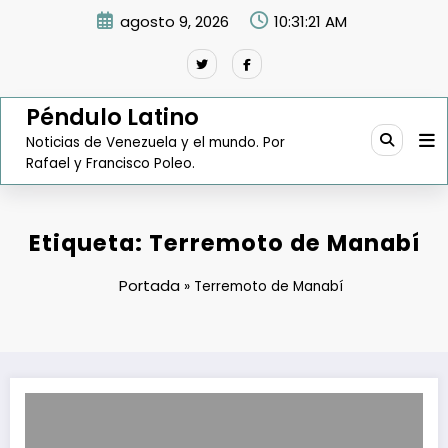
Saltar
agosto 9, 2026
10:31:22 AM
al
contenido
Péndulo Latino
Noticias de Venezuela y el mundo. Por
Rafael y Francisco Poleo.
Etiqueta: Terremoto de Manabí
Portada
»
Terremoto de Manabí
Sentencia histórica: Jorge Glas y Carlos Bernal condenados por pe