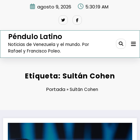
Saltar
agosto 9, 2026
5:30:20 AM
al
contenido
Péndulo Latino
Noticias de Venezuela y el mundo. Por
Rafael y Francisco Poleo.
Etiqueta: Sultán Cohen
Portada
»
Sultán Cohen
Las propiedades secretas de un presunto testaferro de Diosdado Ca