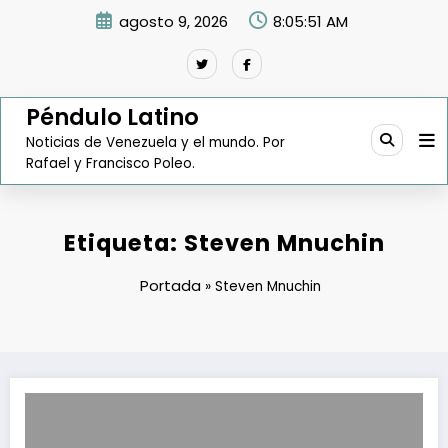
Saltar
agosto 9, 2026
8:05:52 AM
al
contenido
Péndulo Latino
Noticias de Venezuela y el mundo. Por
Rafael y Francisco Poleo.
Etiqueta: Steven Mnuchin
Portada
»
Steven Mnuchin
EE UU sanciona a 34 cargueros por transportar petróleo de Venezuel