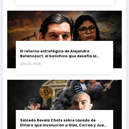
El retorno estratégico de Alejandro
Betancourt: el bolichico que desafía la
justicia y renueva su poder en la industria
julio 20, 2026
petrolera venezolana
Salcedo Revela Chats sobre Lavado de
Dinero que Involucran a Glas, Correa y Juan