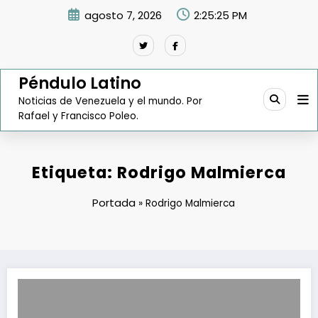
Saltar
agosto 7, 2026
2:25:26 PM
al
contenido
Péndulo Latino
Noticias de Venezuela y el mundo. Por
Rafael y Francisco Poleo.
Etiqueta: Rodrigo Malmierca
Portada
»
Rodrigo Malmierca
Cuba busca más negocios con Venezuela y Brasil