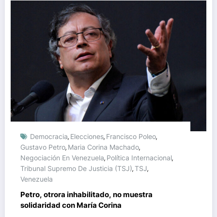
Democracia
Elecciones
Francisco Poleo
,
,
,
Gustavo Petro
Maria Corina Machado
,
,
Negociación En Venezuela
Política Internacional
,
,
Tribunal Supremo De Justicia (TSJ)
TSJ
,
,
Venezuela
Petro, otrora inhabilitado, no muestra
solidaridad con María Corina