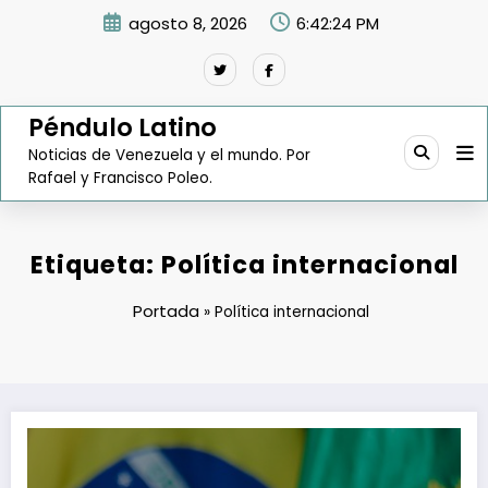
Saltar
agosto 8, 2026
6:42:25 PM
al
contenido
Péndulo Latino
Noticias de Venezuela y el mundo. Por
Rafael y Francisco Poleo.
Etiqueta: Política internacional
Portada
»
Política internacional
Lula no dice ni pío sobre inhabilitación de María Corina