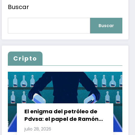
Buscar
Buscar
Cripto
El enigma del petróleo de
Pdvsa: el papel de Ramón
Carretero en el triángulo de
julio 28, 2026
Carretero y su impacto en