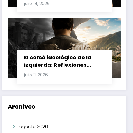
Involucran a Glas, Correa y
julio 14, 2026
Juan Fernando Petro en el
Caso Magnicidio
El corsé ideológico de la
izquierda: Reflexiones
sobre el fracaso chavista y
julio 11, 2026
la crisis moral en América
Latina
Archives
agosto 2026