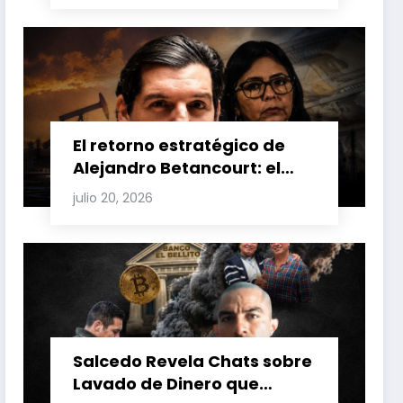
Venezuela y Cuba
El retorno estratégico de
Alejandro Betancourt: el
bolichico que desafía la
julio 20, 2026
justicia y renueva su poder
en la industria petrolera
venezolana
Salcedo Revela Chats sobre
Lavado de Dinero que