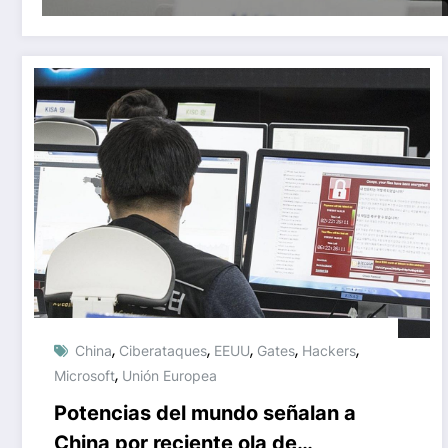
,
,
,
,
,
China
Ciberataques
EEUU
Gates
Hackers
,
Microsoft
Unión Europea
Potencias del mundo señalan a
China por reciente ola de