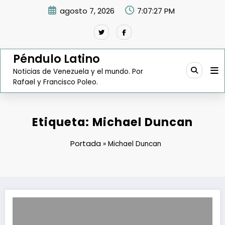
Saltar
agosto 7, 2026
7:07:28 PM
al
contenido
Péndulo Latino
Noticias de Venezuela y el mundo. Por
Rafael y Francisco Poleo.
Etiqueta: Michael Duncan
Portada
»
Michael Duncan
Movistar proyecta invertir Bs. 10.000 millones en los próximos 3 años