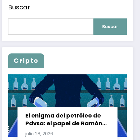
Buscar
Buscar
Cripto
El enigma del petróleo de
Pdvsa: el papel de Ramón
Carretero en el triángulo de
julio 28, 2026
Carretero y su impacto en