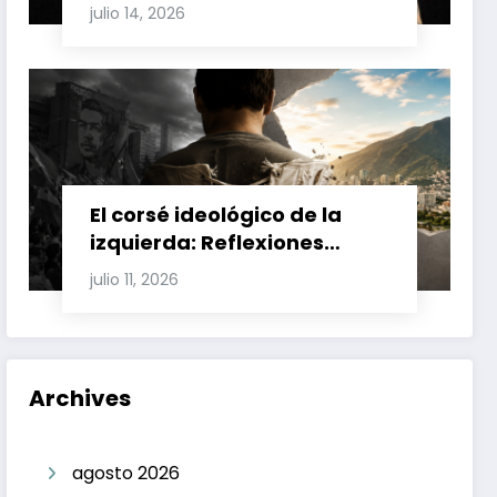
Involucran a Glas, Correa y
julio 14, 2026
Juan Fernando Petro en el
Caso Magnicidio
El corsé ideológico de la
izquierda: Reflexiones
sobre el fracaso chavista y
julio 11, 2026
la crisis moral en América
Latina
Archives
agosto 2026