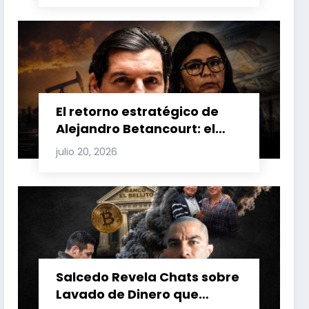
Venezuela y Cuba
El retorno estratégico de
Alejandro Betancourt: el
bolichico que desafía la
julio 20, 2026
justicia y renueva su poder
en la industria petrolera
venezolana
Salcedo Revela Chats sobre
Lavado de Dinero que