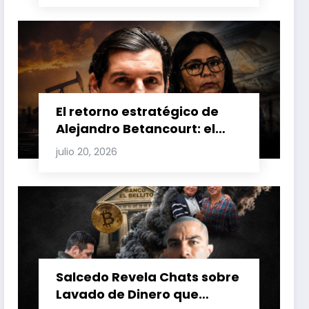
Venezuela y Cuba
El retorno estratégico de
Alejandro Betancourt: el
bolichico que desafía la
julio 20, 2026
justicia y renueva su poder
en la industria petrolera
venezolana
Salcedo Revela Chats sobre
Lavado de Dinero que