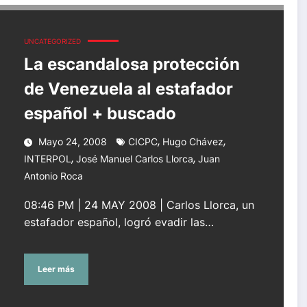
dor español + buscado
UNCATEGORIZED
La escandalosa protección
de Venezuela al estafador
español + buscado
,
,
Mayo 24, 2008
CICPC
Hugo Chávez
,
,
INTERPOL
José Manuel Carlos Llorca
Juan
Antonio Roca
08:46 PM | 24 MAY 2008 | Carlos Llorca, un
estafador español, logró evadir las…
Leer más