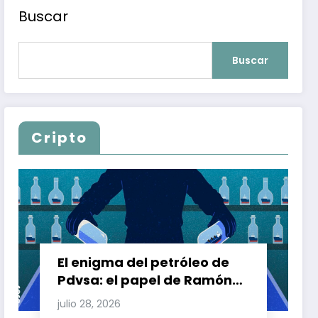
Buscar
Buscar
Cripto
El enigma del petróleo de
Pdvsa: el papel de Ramón
Carretero en el triángulo de
julio 28, 2026
Carretero y su impacto en