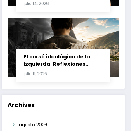
Involucran a Glas, Correa y
julio 14, 2026
Juan Fernando Petro en el
Caso Magnicidio
El corsé ideológico de la
izquierda: Reflexiones
sobre el fracaso chavista y
julio 11, 2026
la crisis moral en América
Latina
Archives
agosto 2026