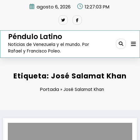
Saltar
agosto 6, 2026
12:27:04 PM
al
contenido
Péndulo Latino
Noticias de Venezuela y el mundo. Por
Rafael y Francisco Poleo.
Etiqueta: José Salamat Khan
Portada
»
José Salamat Khan
Con Cadivi se mueven las fichas en el equipo económico del Gobier