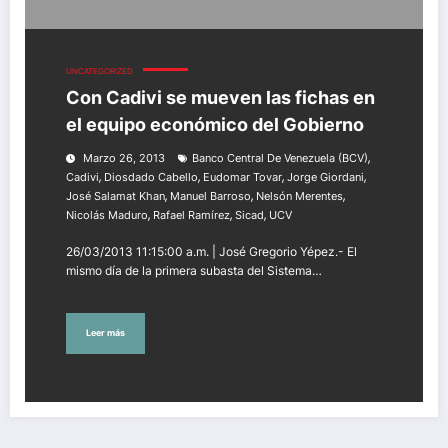
UNCATEGORIZED
Con Cadivi se mueven las fichas en
el equipo económico del Gobierno
,
Marzo 26, 2013
Banco Central De Venezuela (BCV)
,
,
,
,
Cadivi
Diosdado Cabello
Eudomar Tovar
Jorge Giordani
,
,
,
José Salamat Khan
Manuel Barroso
Nelsón Merentes
,
,
,
Nicolás Maduro
Rafael Ramírez
Sicad
UCV
26/03/2013 11:15:00 a.m. | José Gregorio Yépez.- El
mismo día de la primera subasta del Sistema…
Leer más