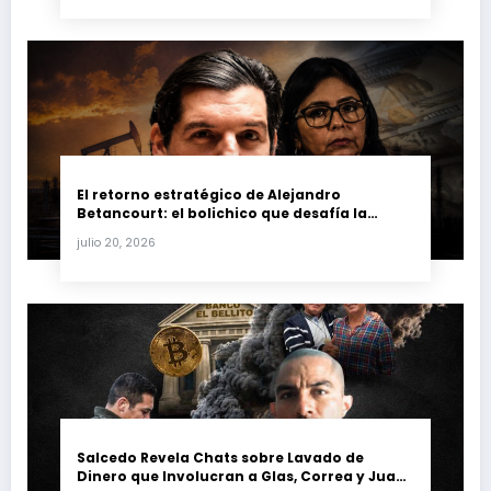
El retorno estratégico de Alejandro
Betancourt: el bolichico que desafía la
justicia y renueva su poder en la industria
julio 20, 2026
petrolera venezolana
Salcedo Revela Chats sobre Lavado de
Dinero que Involucran a Glas, Correa y Juan