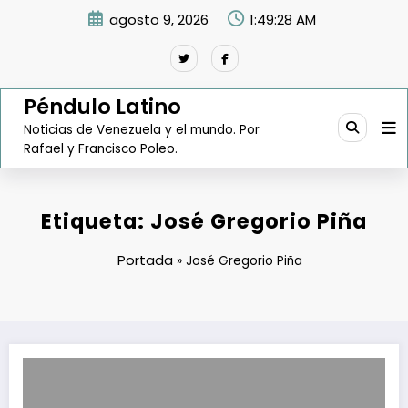
Saltar
agosto 9, 2026
1:49:29 AM
al
contenido
Péndulo Latino
Noticias de Venezuela y el mundo. Por
Rafael y Francisco Poleo.
Etiqueta: José Gregorio Piña
Portada
»
José Gregorio Piña
Tarjetas de crédito ayudan a solventar la compra de alimentos