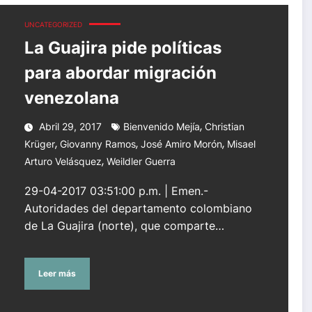
enezolana
UNCATEGORIZED
La Guajira pide políticas
para abordar migración
venezolana
,
Abril 29, 2017
Bienvenido Mejía
Christian
,
,
,
Krüger
Giovanny Ramos
José Amiro Morón
Misael
,
Arturo Velásquez
Weildler Guerra
29-04-2017 03:51:00 p.m. | Emen.-
Autoridades del departamento colombiano
de La Guajira (norte), que comparte…
Leer más