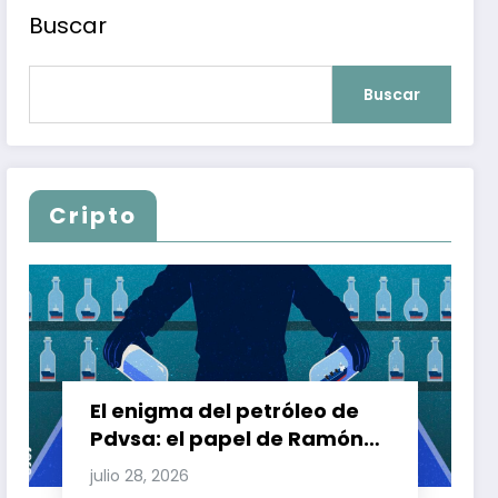
Buscar
Buscar
Cripto
El enigma del petróleo de
Pdvsa: el papel de Ramón
Carretero en el triángulo de
julio 28, 2026
Carretero y su impacto en