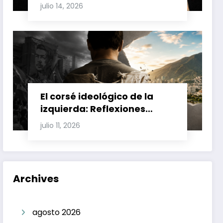
Involucran a Glas, Correa y
julio 14, 2026
Juan Fernando Petro en el
Caso Magnicidio
El corsé ideológico de la
izquierda: Reflexiones
sobre el fracaso chavista y
julio 11, 2026
la crisis moral en América
Latina
Archives
agosto 2026