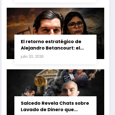
Venezuela y Cuba
El retorno estratégico de
Alejandro Betancourt: el
bolichico que desafía la
julio 20, 2026
justicia y renueva su poder
en la industria petrolera
venezolana
Salcedo Revela Chats sobre
Lavado de Dinero que