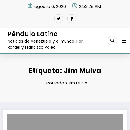
Saltar
agosto 6, 2026
2:53:29 AM
al
contenido
Péndulo Latino
Noticias de Venezuela y el mundo. Por
Rafael y Francisco Poleo.
Etiqueta: Jim Mulva
Portada
»
Jim Mulva
En Caracas es la reunión entre Rafael Ramírez y el presidente de Con