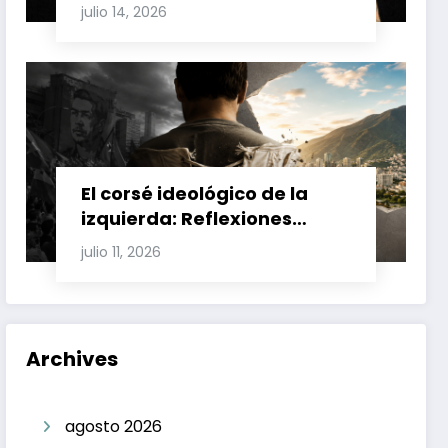
Involucran a Glas, Correa y
julio 14, 2026
Juan Fernando Petro en el
Caso Magnicidio
El corsé ideológico de la
izquierda: Reflexiones
sobre el fracaso chavista y
julio 11, 2026
la crisis moral en América
Latina
Archives
agosto 2026