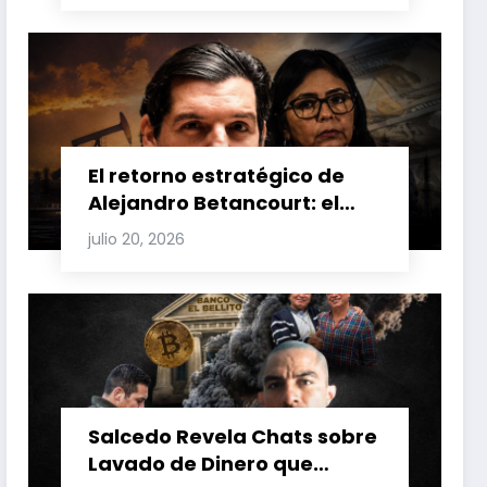
Venezuela y Cuba
El retorno estratégico de
Alejandro Betancourt: el
bolichico que desafía la
julio 20, 2026
justicia y renueva su poder
en la industria petrolera
venezolana
Salcedo Revela Chats sobre
Lavado de Dinero que