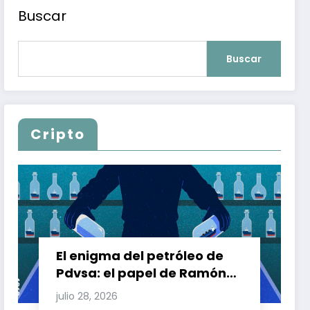
Buscar
Buscar
Cripto
El enigma del petróleo de
Pdvsa: el papel de Ramón
Carretero en el triángulo de
julio 28, 2026
Carretero y su impacto en