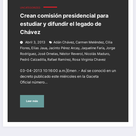
UNCATEGORIZED
Crean comisión presidencial para
estudiar y difundir el legado de
Chávez
,
,
Abril 3, 2013
Adán Chávez
Carmen Meléndez
Cilia
,
,
,
,
Flores
Elías Jaua
Jacinto Pérez Arcay
Jaqueline Faría
Jorge
,
,
,
,
Rodríguez
José Ornelas
Néstor Reverol
Nicolás Maduro
,
,
Pedró Calzadilla
Rafael Ramírez
Rosa Virginia Chavez
03-04-2013 10:16:00 a.m.|Emen .- Así se conoció en un
decreto publicado este miércoles en la Gaceta
Oficial número…
Leer más