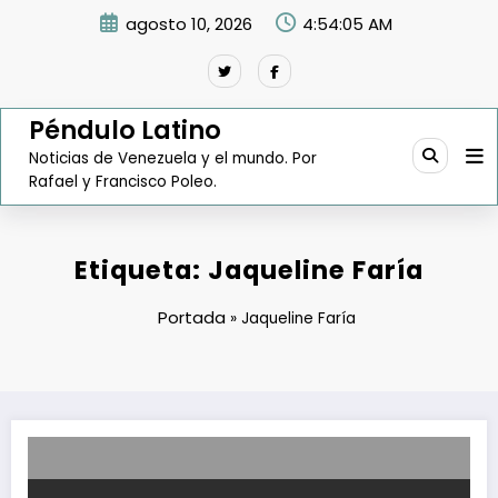
Saltar
agosto 10, 2026
4:54:06 AM
al
contenido
Péndulo Latino
Noticias de Venezuela y el mundo. Por
Rafael y Francisco Poleo.
Etiqueta: Jaqueline Faría
Portada
»
Jaqueline Faría
Crean comisión presidencial para estudiar y difundir el legado de 