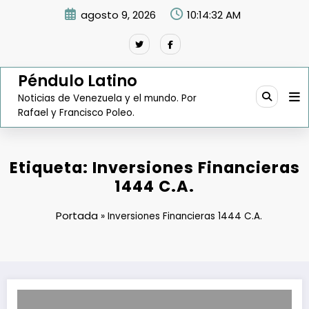
Saltar
agosto 9, 2026
10:14:33 AM
al
contenido
Péndulo Latino
Noticias de Venezuela y el mundo. Por
Rafael y Francisco Poleo.
Etiqueta: Inversiones Financieras
1444 C.A.
Portada
»
Inversiones Financieras 1444 C.A.
Reactivarán zona económica de Paraguana con $500 millones en p