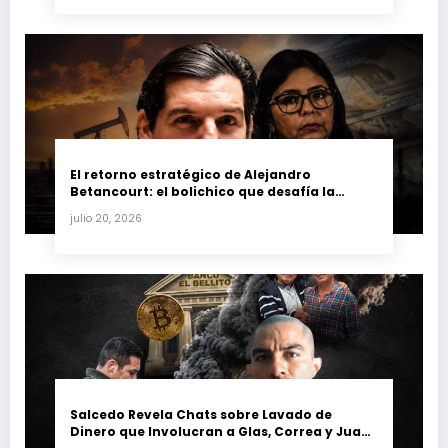
El retorno estratégico de Alejandro
Betancourt: el bolichico que desafía la
justicia y renueva su poder en la industria
julio 20, 2026
petrolera venezolana
Salcedo Revela Chats sobre Lavado de
Dinero que Involucran a Glas, Correa y Juan