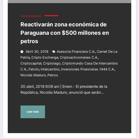
UNCATEGORIZED
Reactivarán zona económica de
Paraguana con $500 millones en
petros
,
Abril 30, 2018
Asesoría Financiera C.A.
Carnet De La
,
,
,
Patria
Cripto Exchenge
Criptoactivomenex C.A.
,
,
Criptocapital
Criptolago
Criptomundo Casa De Intercambio
,
,
,
,
C.A.
Falcón
Intalcambio
Inversiones Financieras 1444 C.A.
,
Nicolás Maduro
Petros
30 abril, 2018 9:06 am | Emen.- El presidente de la
República, Nicolás Maduro, anunció que serán…
Leer más