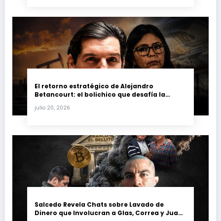
El retorno estratégico de Alejandro
Betancourt: el bolichico que desafía la
justicia y renueva su poder en la industria
julio 20, 2026
petrolera venezolana
Salcedo Revela Chats sobre Lavado de
Dinero que Involucran a Glas, Correa y Juan