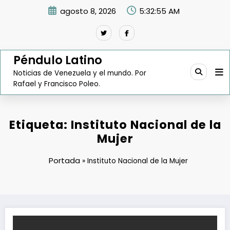
Saltar
agosto 8, 2026
5:32:56 AM
al
contenido
Péndulo Latino
Noticias de Venezuela y el mundo. Por
Rafael y Francisco Poleo.
Etiqueta: Instituto Nacional de la
Mujer
Portada
»
Instituto Nacional de la Mujer
Oficializado el ministerio de Jorge Luis García Carneiro