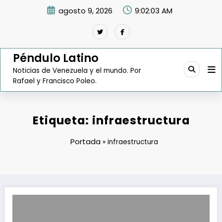
Saltar
agosto 9, 2026
9:02:04 AM
al
contenido
Péndulo Latino
Noticias de Venezuela y el mundo. Por
Rafael y Francisco Poleo.
Etiqueta: infraestructura
Portada
»
infraestructura
Facilidades Pesqueras Inservibles: El Escándalo de los Contratos Mi