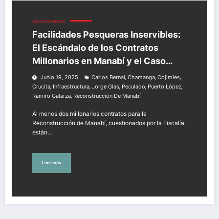
UNCATEGORIZED
Facilidades Pesqueras Inservibles:
El Escándalo de los Contratos
Millonarios en Manabí y el Caso
Sobornos
,
,
,
Junio 19, 2025
Carlos Bernal
Chamanga
Cojimíes
,
,
,
,
,
Crucita
Infraestructura
Jorge Glas
Peculado
Puerto López
,
Ramiro Galarza
Reconstrucción De Manabí
Al menos dos millonarios contratos para la
Reconstrucción de Manabí, cuestionados por la Fiscalía,
están…
Leer más