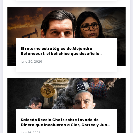
El retorno estratégico de Alejandro
Betancourt: el bolichico que desafía la
justicia y renueva su poder en la industria
julio 20, 2026
petrolera venezolana
Salcedo Revela Chats sobre Lavado de
Dinero que Involucran a Glas, Correa y Juan
Fernando Petro en el Caso Magnicidio
julio 14, 2026