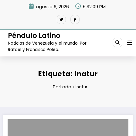
Saltar
agosto 6, 2026
5:32:10 PM
al
contenido
Péndulo Latino
Noticias de Venezuela y el mundo. Por
Rafael y Francisco Poleo.
Etiqueta: Inatur
Portada
»
Inatur
Ley de Turismo contempla reforma tributaria