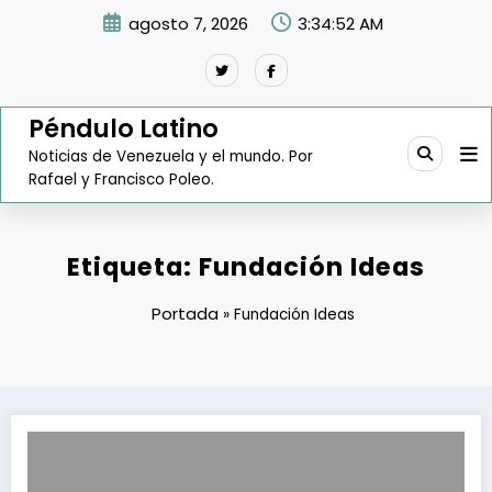
Saltar
agosto 7, 2026
3:34:53 AM
al
contenido
Péndulo Latino
Noticias de Venezuela y el mundo. Por
Rafael y Francisco Poleo.
Etiqueta: Fundación Ideas
Portada
»
Fundación Ideas
Concurso Ideas abre inscripciones a los emprendedores venezolan