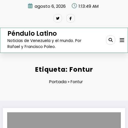
Saltar
agosto 6, 2026
1:13:50 AM
al
contenido
Péndulo Latino
Noticias de Venezuela y el mundo. Por
Rafael y Francisco Poleo.
Etiqueta: Fontur
Portada
»
Fontur
Ministerio de Transporte combate bachaqueo de aceite para motor