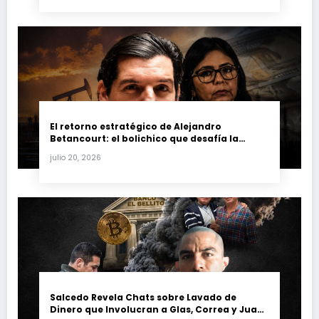
El retorno estratégico de Alejandro
Betancourt: el bolichico que desafía la
justicia y renueva su poder en la industria
julio 20, 2026
petrolera venezolana
Salcedo Revela Chats sobre Lavado de
Dinero que Involucran a Glas, Correa y Juan