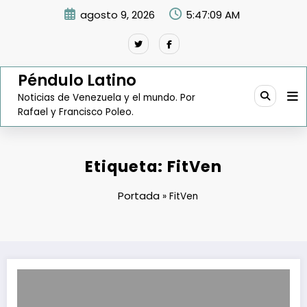
Saltar
agosto 9, 2026
5:47:10 AM
al
contenido
Péndulo Latino
Noticias de Venezuela y el mundo. Por
Rafael y Francisco Poleo.
Etiqueta: FitVen
Portada
»
FitVen
$22 millones en intenciones de negocios concretó FitVen en su prime