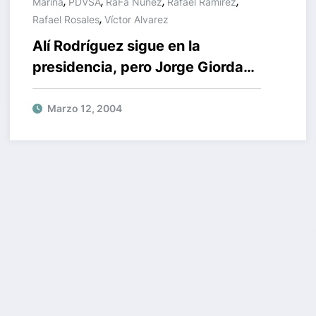
,
,
,
,
Marina
PDVSA
RaFa Nuñez
Rafael Ramírez
,
Rafael Rosales
Víctor Alvarez
Alí Rodríguez sigue en la
presidencia, pero Jorge Giordani
ubicó de segundo a José Rojas
Marzo 12, 2004