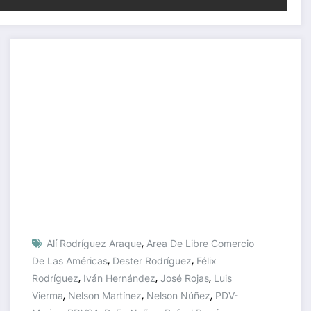
,
Alí Rodríguez Araque
Area De Libre Comercio
,
,
De Las Américas
Dester Rodríguez
Félix
,
,
,
Rodríguez
Iván Hernández
José Rojas
Luis
,
,
,
Vierma
Nelson Martínez
Nelson Núñez
PDV-