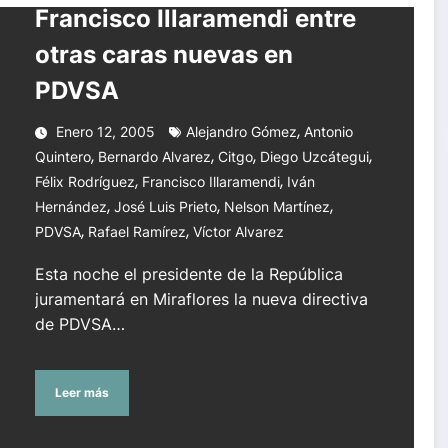
Francisco Illaramendi entre
 PDVSA
otras caras nuevas en
PDVSA
,
Enero 12, 2005
Alejandro Gómez
Antonio
,
,
,
,
Quintero
Bernardo Alvarez
Citgo
Diego Uzcátegui
,
,
Félix Rodríguez
Francisco Illaramendi
Iván
,
,
,
Hernández
José Luis Prieto
Nelson Martínez
,
,
PDVSA
Rafael Ramírez
Víctor Alvarez
Esta noche el presidente de la República
juramentará en Miraflores la nueva directiva
de PDVSA…
Leer más