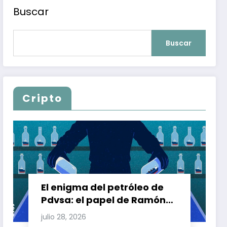
Buscar
Buscar
Cripto
El enigma del petróleo de
Pdvsa: el papel de Ramón
Carretero en el triángulo de
julio 28, 2026
Carretero y su impacto en