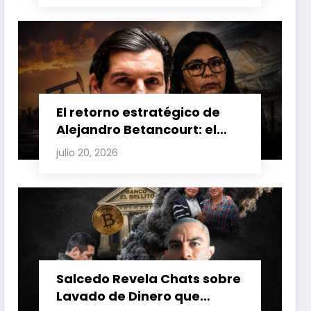
Venezuela y Cuba
El retorno estratégico de
Alejandro Betancourt: el
bolichico que desafía la
julio 20, 2026
justicia y renueva su poder
en la industria petrolera
venezolana
Salcedo Revela Chats sobre
Lavado de Dinero que