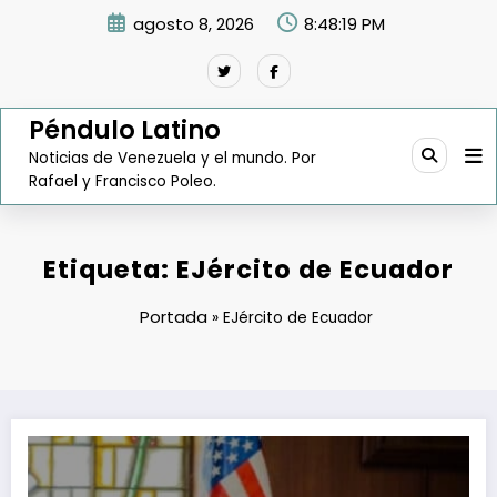
Saltar
agosto 8, 2026
8:48:20 PM
al
contenido
Péndulo Latino
Noticias de Venezuela y el mundo. Por
Rafael y Francisco Poleo.
Etiqueta: EJército de Ecuador
Portada
»
EJército de Ecuador
Comando Sur renueva el combate al narcotráfico en Ecuador