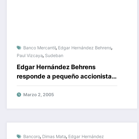
,
,
Banco Mercantil
Edgar Hernández Behrens
,
Paul Vizcaya
Sudeban
Edgar Hernández Behrens
responde a pequeño accionista
del Mercantil
Marzo 2, 2005
,
,
Bancoro
Dimas Mata
Edgar Hernández