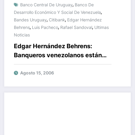
,
Banco Central De Uruguay
Banco De
,
Desarrollo Económico Y Social De Venezuela
,
,
Bandes Uruguay
Citibank
Edgar Hernández
,
,
,
Behrens
Luis Pacheco
Rafael Sandoval
Ultimas
Noticias
Edgar Hernández Behrens:
Banqueros venezolanos están
listos para comenzar el lunes en
Bandes Uruguay
Agosto 15, 2006