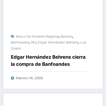
,
,
Banco De Fomento Regional
Bandes
,
,
,
Banfoandes
BIV
Edgar Hernández Behrens
Luis
Quiaro
Edgar Hernández Behrens cierra
la compra de Banfoandes
Febrero 16, 2005