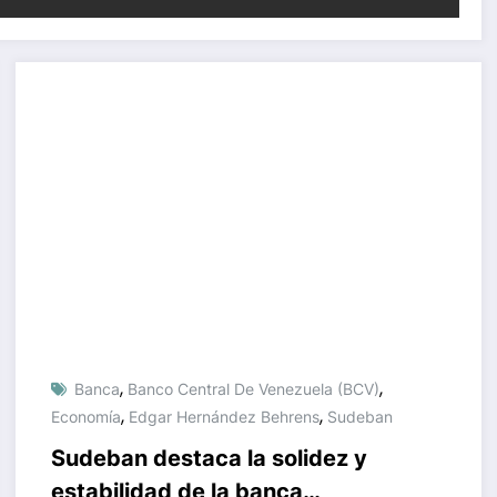
,
,
Banca
Banco Central De Venezuela (BCV)
,
,
Economía
Edgar Hernández Behrens
Sudeban
Sudeban destaca la solidez y
estabilidad de la banca