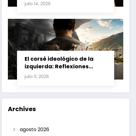
Involucran a Glas, Correa y
julio 14, 2026
Juan Fernando Petro en el
Caso Magnicidio
El corsé ideológico de la
izquierda: Reflexiones
sobre el fracaso chavista y
julio 11, 2026
la crisis moral en América
Latina
Archives
agosto 2026