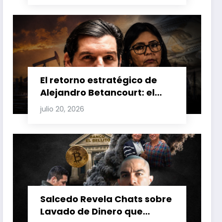
Venezuela y Cuba
El retorno estratégico de
Alejandro Betancourt: el
bolichico que desafía la
julio 20, 2026
justicia y renueva su poder
en la industria petrolera
venezolana
Salcedo Revela Chats sobre
Lavado de Dinero que