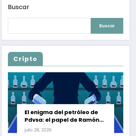
Buscar
Buscar
Cripto
El enigma del petróleo de
Pdvsa: el papel de Ramón
Carretero en el triángulo de
julio 28, 2026
Carretero y su impacto en