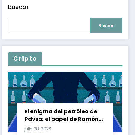
Buscar
Buscar
Cripto
El enigma del petróleo de
Pdvsa: el papel de Ramón
Carretero en el triángulo de
julio 28, 2026
Carretero y su impacto en