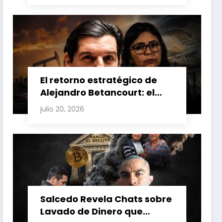
Venezuela y Cuba
El retorno estratégico de
Alejandro Betancourt: el
bolichico que desafía la
julio 20, 2026
justicia y renueva su poder
en la industria petrolera
venezolana
Salcedo Revela Chats sobre
Lavado de Dinero que