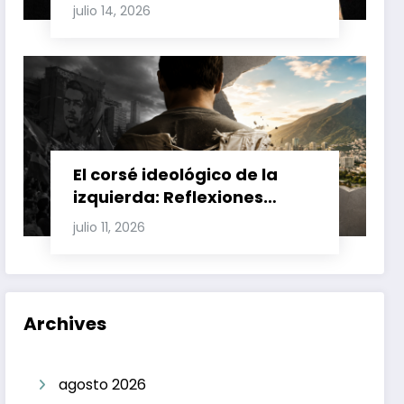
Involucran a Glas, Correa y
julio 14, 2026
Juan Fernando Petro en el
Caso Magnicidio
El corsé ideológico de la
izquierda: Reflexiones
sobre el fracaso chavista y
julio 11, 2026
la crisis moral en América
Latina
Archives
agosto 2026