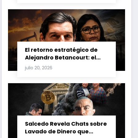
Venezuela y Cuba
El retorno estratégico de
Alejandro Betancourt: el
bolichico que desafía la
julio 20, 2026
justicia y renueva su poder
en la industria petrolera
venezolana
Salcedo Revela Chats sobre
Lavado de Dinero que