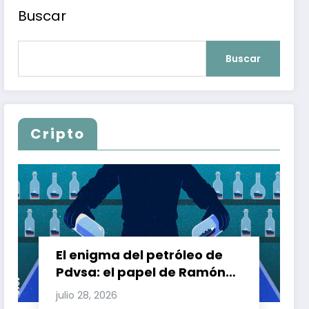
Buscar
Buscar
Cripto
El enigma del petróleo de
Pdvsa: el papel de Ramón
Carretero en el triángulo de
julio 28, 2026
Carretero y su impacto en