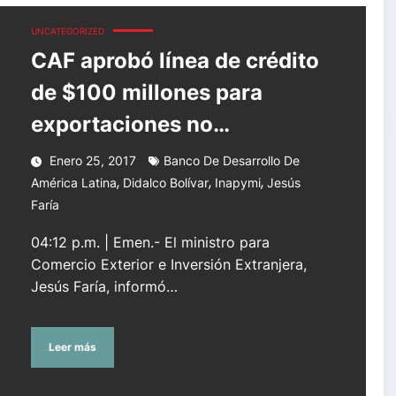
exportaciones no tradicionales
UNCATEGORIZED
CAF aprobó línea de crédito
de $100 millones para
exportaciones no
tradicionales
Enero 25, 2017
Banco De Desarrollo De
,
,
,
América Latina
Didalco Bolívar
Inapymi
Jesús
Faría
04:12 p.m. | Emen.- El ministro para
Comercio Exterior e Inversión Extranjera,
Jesús Faría, informó…
Leer más