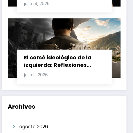
Involucran a Glas, Correa y
julio 14, 2026
Juan Fernando Petro en el
Caso Magnicidio
El corsé ideológico de la
izquierda: Reflexiones
sobre el fracaso chavista y
julio 11, 2026
la crisis moral en América
Latina
Archives
agosto 2026