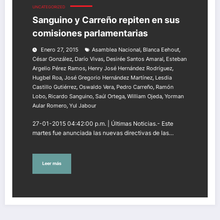
UNCATEGORIZED
Sanguino y Carreño repiten en sus
comisiones parlamentarias
,
,
Enero 27, 2015
Asamblea Nacional
Blanca Eehout
,
,
,
César González
Darío Vivas
Desirée Santos Amaral
Esteban
,
,
Argelio Pérez Ramos
Henry José Hernández Rodríguez
,
,
Hugbel Roa
José Gregorio Hernández Martínez
Lesdia
,
,
,
Castillo Gutiérrez
Oswaldo Vera
Pedro Carreño
Ramón
,
,
,
,
Lobo
Ricardo Sanguino
Saúl Ortega
William Ojeda
Yorman
,
Aular Romero
Yul Jabour
27-01-2015 04:42:00 p.m. | Últimas Noticias.- Este
martes fue anunciada las nuevas directivas de las…
Leer más