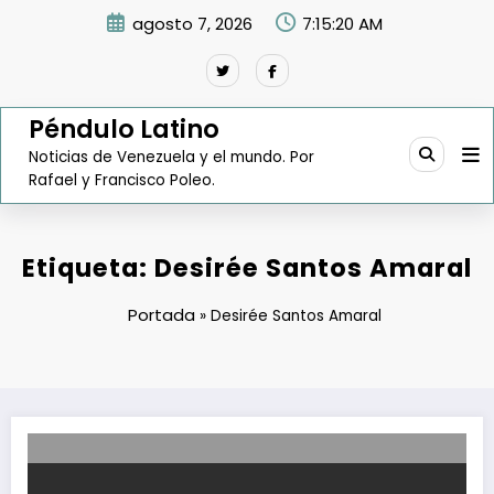
Saltar
agosto 7, 2026
7:15:21 AM
al
contenido
Péndulo Latino
Noticias de Venezuela y el mundo. Por
Rafael y Francisco Poleo.
Etiqueta: Desirée Santos Amaral
Portada
»
Desirée Santos Amaral
Sanguino y Carreño repiten en sus comisiones parlamentarias