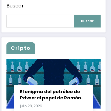
Buscar
Buscar
Cripto
El enigma del petróleo de
Pdvsa: el papel de Ramón
Carretero en el triángulo de
julio 28, 2026
Carretero y su impacto en