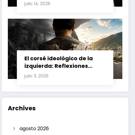
Involucran a Glas, Correa y
julio 14, 2026
Juan Fernando Petro en el
Caso Magnicidio
El corsé ideológico de la
izquierda: Reflexiones
sobre el fracaso chavista y
julio 11, 2026
la crisis moral en América
Latina
Archives
agosto 2026