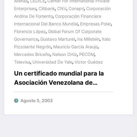
,
,
Arenas
CEDICE
Center For International Private
,
,
,
,
Enterprises
Citibank
CNV
Conapri
Corporación
,
Andina De Fomento
Corporación Financiera
,
,
Internacional Del Banco Mundial
Empresas Polar
,
Florencio López
Global Forum Of Corporate
,
,
,
Governance
Gustavo Marturet
Ira Millstein
Italo
,
,
Pizzolante Negrón
Mauricio García Araujo
,
,
,
Mercedes Briceño
Nelson Ortiz
PECOM
,
,
Televisa
Universidad De Yale
Víctor Guédez
Un certificado mundial para la
Asociación Venezolana de
Ejecutivos de Italo Pizzolante
Agosto 5, 2003