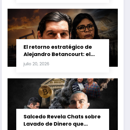
Venezuela y Cuba
El retorno estratégico de
Alejandro Betancourt: el
bolichico que desafía la
julio 20, 2026
justicia y renueva su poder
en la industria petrolera
venezolana
Salcedo Revela Chats sobre
Lavado de Dinero que