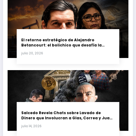
El retorno estratégico de Alejandro
Betancourt: el bolichico que desafía la
justicia y renueva su poder en la industria
julio 20, 2026
petrolera venezolana
Salcedo Revela Chats sobre Lavado de
Dinero que Involucran a Glas, Correa y Juan
Fernando Petro en el Caso Magnicidio
julio 14, 2026