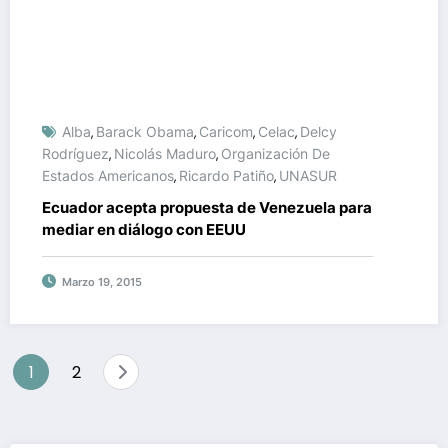
Alba
Barack Obama
Caricom
Celac
Delcy
,
,
,
,
Rodríguez
Nicolás Maduro
Organización De
,
,
Estados Americanos
Ricardo Patiño
UNASUR
,
,
Ecuador acepta propuesta de Venezuela para
mediar en diálogo con EEUU
Marzo 19, 2015
Paginación
1
2
de
entradas