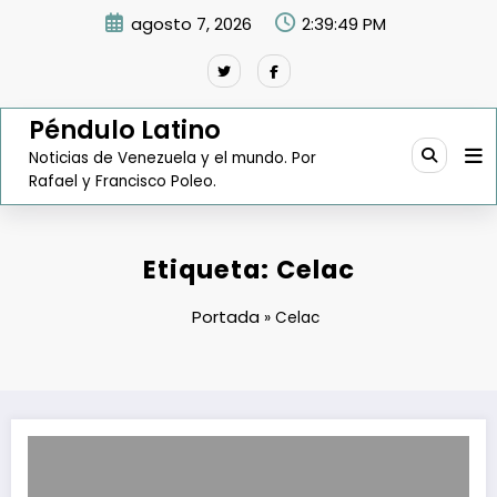
Saltar
agosto 7, 2026
2:39:50 PM
al
contenido
Péndulo Latino
Noticias de Venezuela y el mundo. Por
Rafael y Francisco Poleo.
Etiqueta: Celac
Portada
»
Celac
Julio Borges entregó documento a la OEA para evitar la salida Venez