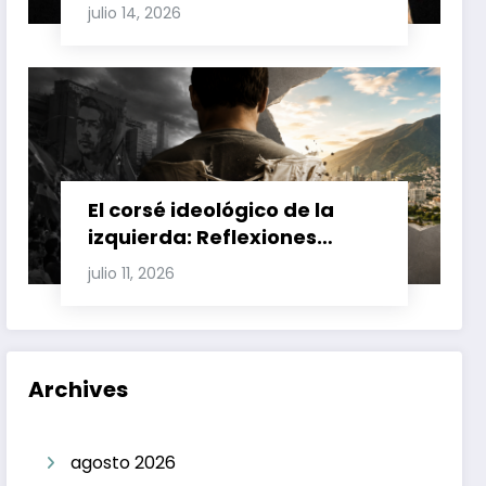
Involucran a Glas, Correa y
julio 14, 2026
Juan Fernando Petro en el
Caso Magnicidio
El corsé ideológico de la
izquierda: Reflexiones
sobre el fracaso chavista y
julio 11, 2026
la crisis moral en América
Latina
Archives
agosto 2026