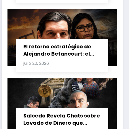
Venezuela y Cuba
El retorno estratégico de
Alejandro Betancourt: el
bolichico que desafía la
julio 20, 2026
justicia y renueva su poder
en la industria petrolera
venezolana
Salcedo Revela Chats sobre
Lavado de Dinero que