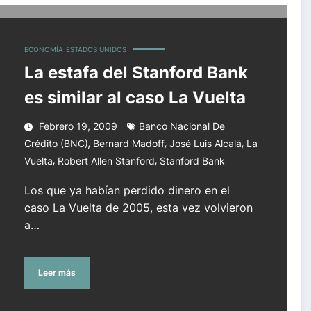
elta
ECONOMÍA
ESTADOS UNIDOS
La estafa del Stanford Bank
es similar al caso La Vuelta
Febrero 19, 2009
Banco Nacional De
,
,
,
Crédito (BNC)
Bernard Madoff
José Luis Alcalá
La
,
,
Vuelta
Robert Allen Stanford
Stanford Bank
Los que ya habían perdido dinero en el
caso La Vuelta de 2005, esta vez volvieron
a…
Leer más