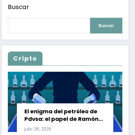
Buscar
Buscar
Cripto
El enigma del petróleo de
Pdvsa: el papel de Ramón
Carretero en el triángulo de
julio 28, 2026
Carretero y su impacto en