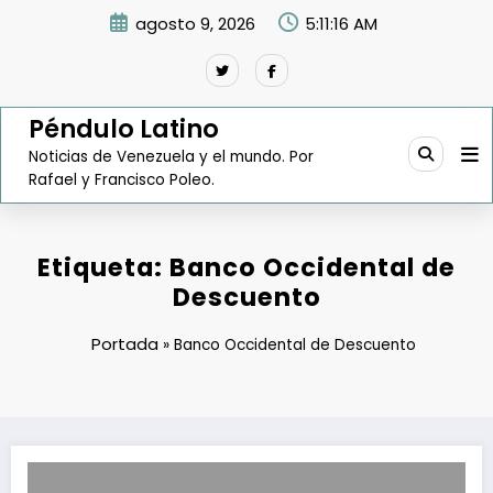
Saltar
agosto 9, 2026
5:11:17 AM
al
contenido
Péndulo Latino
Noticias de Venezuela y el mundo. Por
Rafael y Francisco Poleo.
Etiqueta: Banco Occidental de
Descuento
Portada
»
Banco Occidental de Descuento
BOD despide a su Vicepresidente de Asuntos Públicos