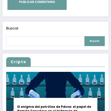
Buscar
Buscar
Cripto
El enigma del petróleo de Pdvsa: el papel de
Ramón Carretero en el triángulo de