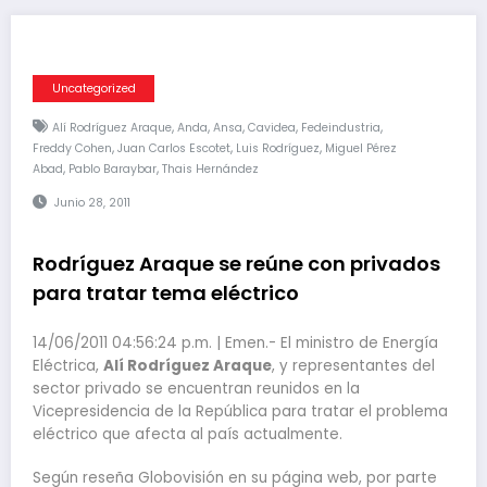
Uncategorized
,
,
,
,
,
Alí Rodríguez Araque
Anda
Ansa
Cavidea
Fedeindustria
,
,
,
Freddy Cohen
Juan Carlos Escotet
Luis Rodríguez
Miguel Pérez
,
,
Abad
Pablo Baraybar
Thais Hernández
Junio 28, 2011
Rodríguez Araque se reúne con privados
para tratar tema eléctrico
14/06/2011 04:56:24 p.m. | Emen.- El ministro de Energía
Eléctrica,
Alí Rodríguez Araque
, y representantes del
sector privado se encuentran reunidos en la
Vicepresidencia de la República para tratar el problema
eléctrico que afecta al país actualmente.
Según reseña Globovisión en su página web, por parte