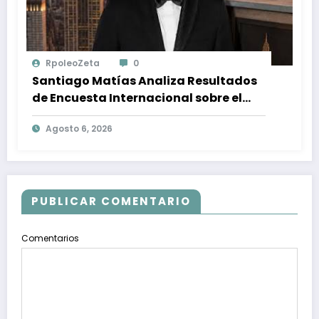
RpoleoZeta
0
Santiago Matías Analiza Resultados
de Encuesta Internacional sobre el
Panorama Político en República
Agosto 6, 2026
Dominicana: Tendencias y Opiniones
de los Ciudadanos
PUBLICAR COMENTARIO
Comentarios