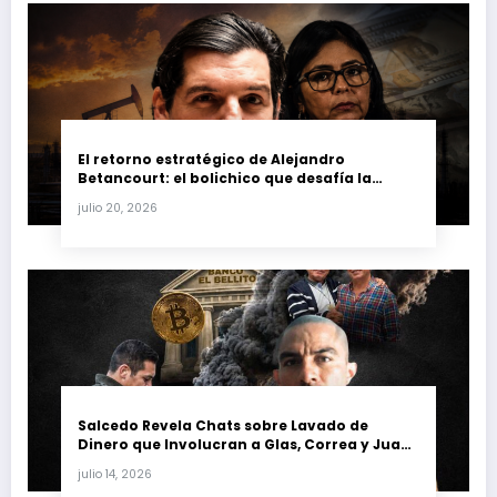
El retorno estratégico de Alejandro
Betancourt: el bolichico que desafía la
justicia y renueva su poder en la industria
julio 20, 2026
petrolera venezolana
Salcedo Revela Chats sobre Lavado de
Dinero que Involucran a Glas, Correa y Juan
Fernando Petro en el Caso Magnicidio
julio 14, 2026