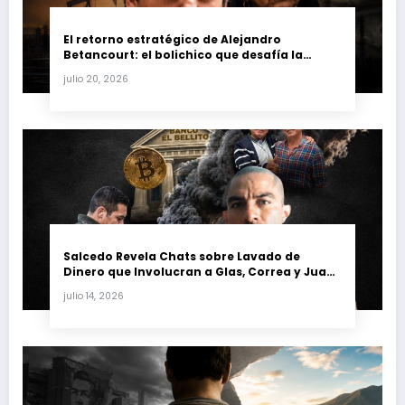
El retorno estratégico de Alejandro
Betancourt: el bolichico que desafía la
justicia y renueva su poder en la industria
julio 20, 2026
petrolera venezolana
Salcedo Revela Chats sobre Lavado de
Dinero que Involucran a Glas, Correa y Juan
Fernando Petro en el Caso Magnicidio
julio 14, 2026