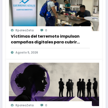
RpoleoZeta
0
Víctimas del terremoto impulsan
campañas digitales para cubrir
gastos médicos y rehabilitación
Agosto 5, 2026
RpoleoZeta
0