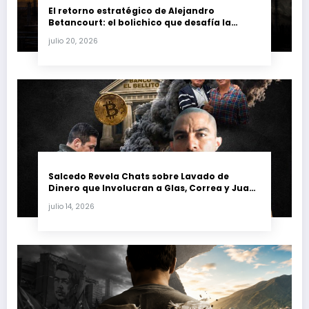
El retorno estratégico de Alejandro
Betancourt: el bolichico que desafía la
justicia y renueva su poder en la industria
julio 20, 2026
petrolera venezolana
Salcedo Revela Chats sobre Lavado de
Dinero que Involucran a Glas, Correa y Juan
Fernando Petro en el Caso Magnicidio
julio 14, 2026