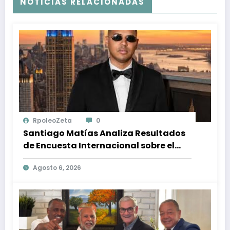
NOTICIAS RELACIONADAS
RpoleoZeta
0
Santiago Matías Analiza Resultados
de Encuesta Internacional sobre el
Panorama Político en República
Agosto 6, 2026
Dominicana: Tendencias y Opiniones
de los Ciudadanos