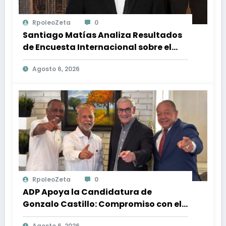
RpoleoZeta
0
Santiago Matías Analiza Resultados
de Encuesta Internacional sobre el
Panorama Político en República
Agosto 6, 2026
Dominicana: Tendencias y Opiniones
de los Ciudadanos
RpoleoZeta
0
ADP Apoya la Candidatura de
Gonzalo Castillo: Compromiso con el
Desarrollo Nacional y la Participación
Agosto 6, 2026