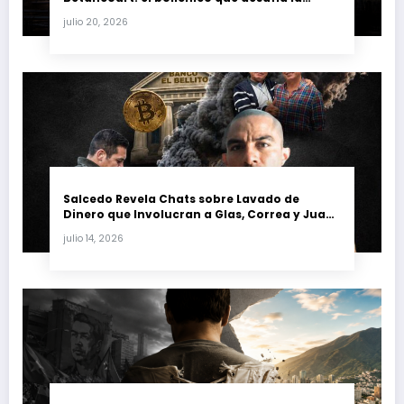
justicia y renueva su poder en la industria
julio 20, 2026
petrolera venezolana
Salcedo Revela Chats sobre Lavado de
Dinero que Involucran a Glas, Correa y Juan
Fernando Petro en el Caso Magnicidio
julio 14, 2026