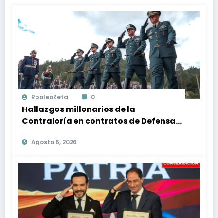
RpoleoZeta
0
Hallazgos millonarios de la
Contraloría en contratos de Defensa:
$1 billón en riesgo y denuncias
Agosto 6, 2026
alarmantes