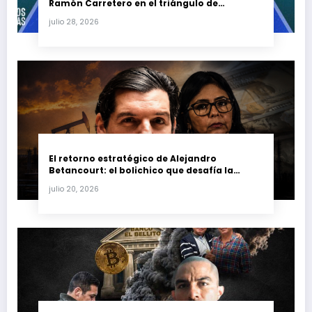
Ramón Carretero en el triángulo de
Carretero y su impacto en Venezuela y Cuba
julio 28, 2026
El retorno estratégico de Alejandro
Betancourt: el bolichico que desafía la
justicia y renueva su poder en la industria
julio 20, 2026
petrolera venezolana