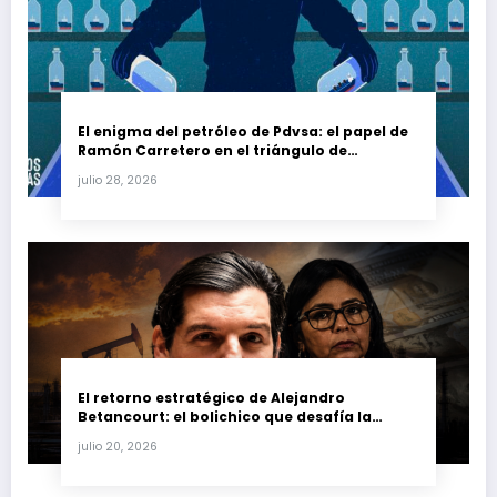
El enigma del petróleo de Pdvsa: el papel de
Ramón Carretero en el triángulo de
Carretero y su impacto en Venezuela y Cuba
julio 28, 2026
El retorno estratégico de Alejandro
Betancourt: el bolichico que desafía la
justicia y renueva su poder en la industria
julio 20, 2026
petrolera venezolana