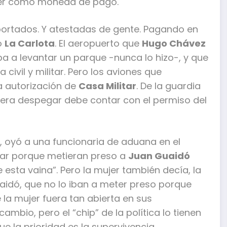
ner como moneda de pago.
ortados. Y atestadas de gente. Pagando en
o
La Carlota
. El aeropuerto que
Hugo Chávez
iba a levantar un parque -nunca lo hizo-, y que
civil y militar. Pero los aviones que
a autorización de
Casa Militar
. De la guardia
iera despegar debe contar con el permiso del
, oyó a una funcionaria de aduana en el
r porque metieran preso a
Juan Guaidó
 esta vaina”. Pero la mujer también decía, la
uaidó, que no lo iban a meter preso porque
 la mujer fuera tan abierta en sus
ambio, pero el “chip” de la política lo tienen
e la prioridad es la supervivencia.