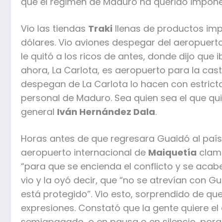
que el régimen de Maduro ha querido impo
Vio las tiendas
Traki
llenas de productos imp
dólares. Vio aviones despegar del aeropuert
le quitó a los ricos de antes, donde dijo que 
ahora, La Carlota, es aeropuerto para la casta 
despegan de La Carlota lo hacen con estrict
personal de Maduro. Sea quien sea el que qu
general
Iván Hernández Dala
.
Horas antes de que regresara Guaidó al país
aeropuerto internacional de
Maiquetía
clama
“para que se encienda el conflicto y se acabe
vio y la oyó decir, que “no se atrevían con G
está protegido”. Vio esto, sorprendido de que
expresiones. Constató que la gente quiere el c
semiapagado, o en pausa o en silencio, porqu