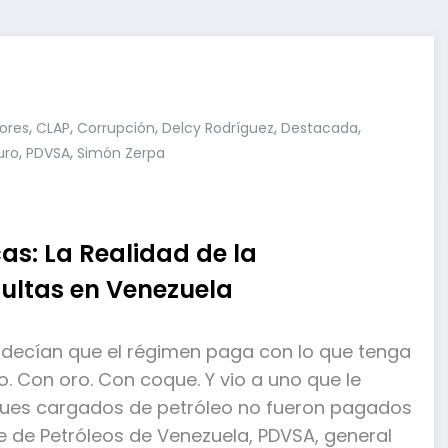
,
,
,
,
,
lores
CLAP
Corrupción
Delcy Rodríguez
Destacada
,
,
uro
PDVSA
Simón Zerpa
as: La Realidad de la
ultas en Venezuela
e decían que el régimen paga con lo que tenga
. Con oro. Con coque. Y vio a uno que le
ques cargados de petróleo no fueron pagados
nte de Petróleos de Venezuela, PDVSA, general