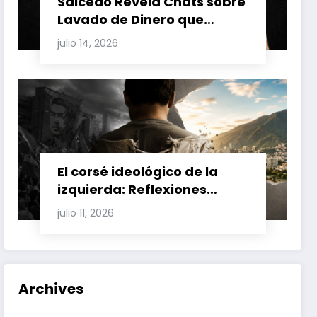
Salcedo Revela Chats sobre
Lavado de Dinero que
Involucran a Glas, Correa y
julio 14, 2026
Juan Fernando Petro en el
Caso Magnicidio
El corsé ideológico de la
izquierda: Reflexiones
sobre el fracaso chavista y
julio 11, 2026
la crisis moral en América
Latina
Archives