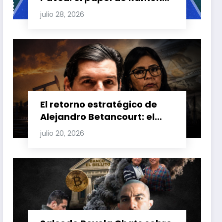
Carretero en el triángulo de
julio 28, 2026
Carretero y su impacto en
Venezuela y Cuba
El retorno estratégico de
Alejandro Betancourt: el
bolichico que desafía la
julio 20, 2026
justicia y renueva su poder
en la industria petrolera
venezolana