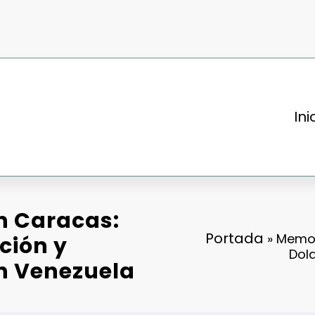
Ini
n Caracas:
Portada
»
Memor
ción y
Dol
n Venezuela