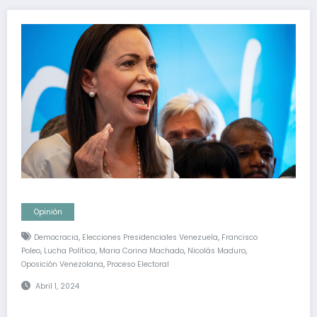
Opinión
,
,
Democracia
Elecciones Presidenciales Venezuela
Francisco
,
,
,
,
Poleo
Lucha Política
Maria Corina Machado
Nicolás Maduro
,
Oposición Venezolana
Proceso Electoral
Abril 1, 2024