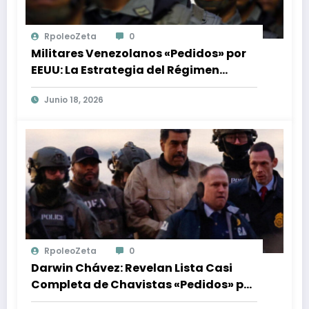
RpoleoZeta
0
Militares Venezolanos «Pedidos» por
EEUU: La Estrategia del Régimen
Chavista
Junio 18, 2026
RpoleoZeta
0
Darwin Chávez: Revelan Lista Casi
Completa de Chavistas «Pedidos» por
EEUU en Nueva Fase Política en