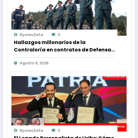
RpoleoZeta
0
Hallazgos millonarios de la
Contraloría en contratos de Defensa:
$1 billón en riesgo y denuncias
Agosto 6, 2026
alarmantes
RpoleoZeta
0