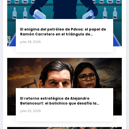
El enigma del petróleo de Pdvsa: el papel de
Ramón Carretero en el triángulo de
Carretero y su impacto en Venezuela y Cuba
julio 28, 2026
El retorno estratégico de Alejandro
Betancourt: el bolichico que desafía la
justicia y renueva su poder en la industria
julio 20, 2026
petrolera venezolana