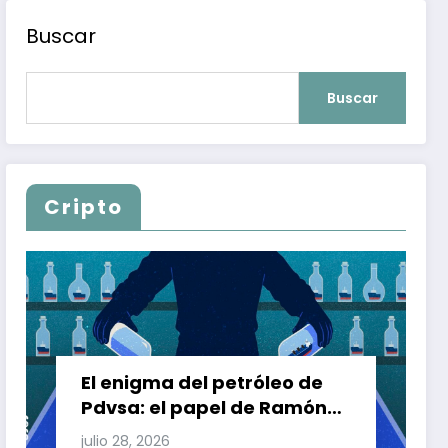
Buscar
Buscar
Cripto
El enigma del petróleo de
Pdvsa: el papel de Ramón
Carretero en el triángulo de
julio 28, 2026