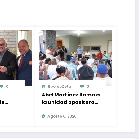
0
RpoleoZeta
0
Abel Martínez llama a
de
la unidad opositora
lo:
para desplazar al PRM
n el
y recuperar la
Agosto 6, 2026
ional y
confianza ciudadana
ón