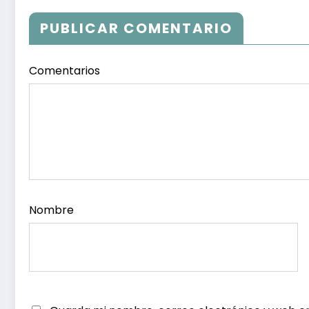
Tendencias y
Política
Opiniones de los
PUBLICAR COMENTARIO
Ciudadanos
Comentarios
Nombre