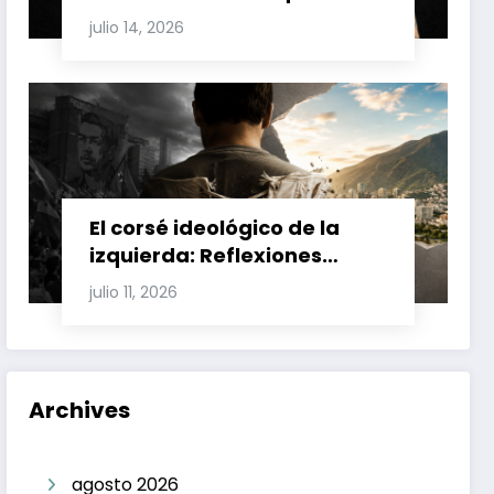
Involucran a Glas, Correa y
julio 14, 2026
Juan Fernando Petro en el
Caso Magnicidio
El corsé ideológico de la
izquierda: Reflexiones
sobre el fracaso chavista y
julio 11, 2026
la crisis moral en América
Latina
Archives
agosto 2026