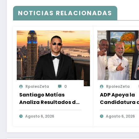
NOTICIAS RELACIONADAS
RpoleoZeta
0
RpoleoZeta
Santiago Matías
ADP Apoya la
Analiza Resultados de
Candidatura 
Encuesta
Gonzalo Castil
Internacional sobre el
Agosto 6, 2026
Compromiso co
Agosto 6, 2026
Panorama Político en
Desarrollo Nac
República Dominicana:
la Participaci