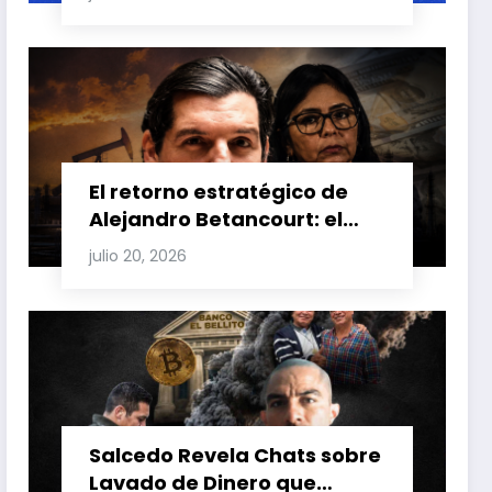
Carretero y su impacto en
Venezuela y Cuba
El retorno estratégico de
Alejandro Betancourt: el
bolichico que desafía la
julio 20, 2026
justicia y renueva su poder
en la industria petrolera
venezolana
Salcedo Revela Chats sobre
Lavado de Dinero que