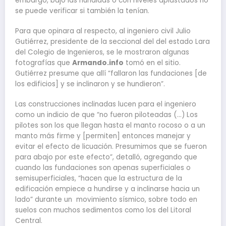
embargo, bajo las hundidas o con niveles aplastados no
se puede verificar si también la tenían.
Para que opinara al respecto, al ingeniero civil Julio
Gutiérrez, presidente de la seccional del del estado Lara
del Colegio de Ingenieros, se le mostraron algunas
fotografías que
Armando.info
tomó en el sitio.
Gutiérrez presume que allí “fallaron las fundaciones [de
los edificios] y se inclinaron y se hundieron”.
Las construcciones inclinadas lucen para el ingeniero
como un indicio de que “no fueron piloteadas (…) Los
pilotes son los que llegan hasta el manto rocoso o a un
manto más firme y [permiten] entonces manejar y
evitar el efecto de licuación. Presumimos que se fueron
para abajo por este efecto”, detalló, agregando que
cuando las fundaciones son apenas superficiales o
semisuperficiales, “hacen que la estructura de la
edificación empiece a hundirse y a inclinarse hacia un
lado” durante un movimiento sísmico, sobre todo en
suelos con muchos sedimentos como los del Litoral
Central.