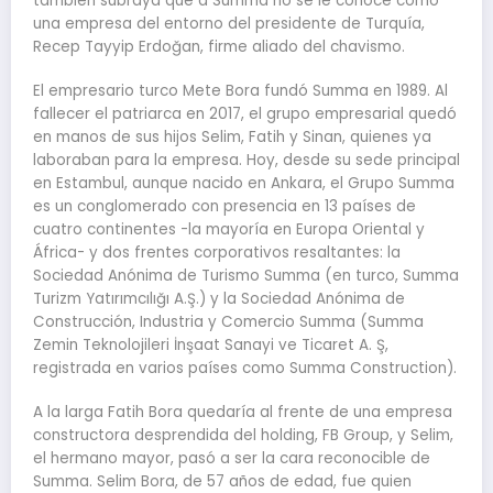
también subraya que a Summa no se le conoce como
una empresa del entorno del presidente de Turquía,
Recep Tayyip Erdoğan, firme aliado del chavismo.
El empresario turco Mete Bora fundó Summa en 1989. Al
fallecer el patriarca en 2017, el grupo empresarial quedó
en manos de sus hijos Selim, Fatih y Sinan, quienes ya
laboraban para la empresa. Hoy, desde su sede principal
en Estambul, aunque nacido en Ankara, el Grupo Summa
es un conglomerado con presencia en 13 países de
cuatro continentes -la mayoría en Europa Oriental y
África- y dos frentes corporativos resaltantes: la
Sociedad Anónima de Turismo Summa (en turco, Summa
Turizm Yatırımcılığı A.Ş.) y la Sociedad Anónima de
Construcción, Industria y Comercio Summa (Summa
Zemin Teknolojileri İnşaat Sanayi ve Ticaret A. Ş,
registrada en varios países como Summa Construction).
A la larga Fatih Bora quedaría al frente de una empresa
constructora desprendida del holding, FB Group, y Selim,
el hermano mayor, pasó a ser la cara reconocible de
Summa. Selim Bora, de 57 años de edad, fue quien