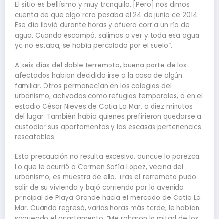
El sitio es bellísimo y muy tranquilo. [Pero] nos dimos
cuenta de que algo raro pasaba el 24 de junio de 2014.
Ese día llovió durante horas y afuera corría un río de
agua. Cuando escampó, salimos a ver y toda esa agua
ya no estaba, se había percolado por el suelo”.
A seis días del doble terremoto, buena parte de los
afectados habían decidido irse a la casa de algún
familiar. Otros permanecían en los colegios del
urbanismo, activados como refugios temporales, o en el
estadio César Nieves de Catia La Mar, a diez minutos
del lugar. También había quienes prefirieron quedarse a
custodiar sus apartamentos y las escasas pertenencias
rescatables.
Esta precaución no resulta excesiva, aunque lo parezca.
Lo que le ocurrió a Carmen Sofía López, vecina del
urbanismo, es muestra de ello. Tras el terremoto pudo
salir de su vivienda y bajó corriendo por la avenida
principal de Playa Grande hacia el mercado de Catia La
Mar. Cuando regresó, varias horas más tarde, le habían
saqueado el apartamento. “Me robaron la mitad de los