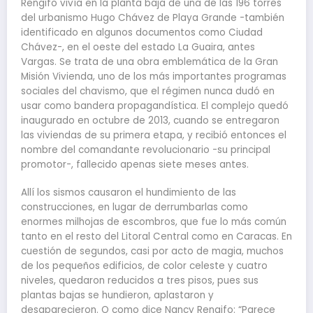
Rengifo vivía en la planta baja de una de las 196 torres
del urbanismo Hugo Chávez de Playa Grande -también
identificado en algunos documentos como Ciudad
Chávez-, en el oeste del estado La Guaira, antes
Vargas. Se trata de una obra emblemática de la Gran
Misión Vivienda, uno de los más importantes programas
sociales del chavismo, que el régimen nunca dudó en
usar como bandera propagandística. El complejo quedó
inaugurado en octubre de 2013, cuando se entregaron
las viviendas de su primera etapa, y recibió entonces el
nombre del comandante revolucionario -su principal
promotor-, fallecido apenas siete meses antes.
Allí los sismos causaron el hundimiento de las
construcciones, en lugar de derrumbarlas como
enormes milhojas de escombros, que fue lo más común
tanto en el resto del Litoral Central como en Caracas. En
cuestión de segundos, casi por acto de magia, muchos
de los pequeños edificios, de color celeste y cuatro
niveles, quedaron reducidos a tres pisos, pues sus
plantas bajas se hundieron, aplastaron y
desaparecieron. O como dice Nancy Rengifo: “Parece