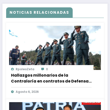
NOTICIAS RELACIONADAS
RpoleoZeta
0
Hallazgos millonarios de la
Contraloría en contratos de Defensa:
$1 billón en riesgo y denuncias
Agosto 6, 2026
alarmantes