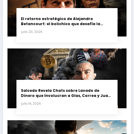
El retorno estratégico de Alejandro
Betancourt: el bolichico que desafía la
justicia y renueva su poder en la industria
julio 20, 2026
petrolera venezolana
Salcedo Revela Chats sobre Lavado de
Dinero que Involucran a Glas, Correa y Juan
Fernando Petro en el Caso Magnicidio
julio 14, 2026