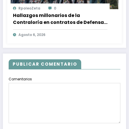
RpoleoZeta
0
Hallazgos millonarios de la
Contraloría en contratos de Defensa:
$1 billón en riesgo y denuncias
Agosto 6, 2026
alarmantes
PUBLICAR COMENTARIO
Comentarios