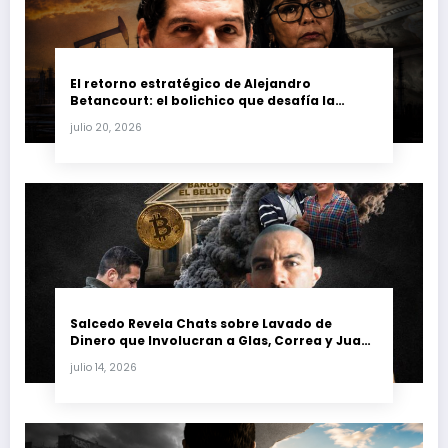
El retorno estratégico de Alejandro
Betancourt: el bolichico que desafía la
justicia y renueva su poder en la industria
julio 20, 2026
petrolera venezolana
Salcedo Revela Chats sobre Lavado de
Dinero que Involucran a Glas, Correa y Juan
Fernando Petro en el Caso Magnicidio
julio 14, 2026