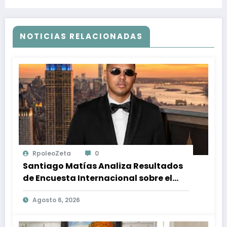
NOTICIAS RELACIONADAS
RpoleoZeta
0
Santiago Matías Analiza Resultados
de Encuesta Internacional sobre el
Panorama Político en República
Agosto 6, 2026
Dominicana: Tendencias y Opiniones
de los Ciudadanos